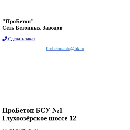
Перейти
к
содержимому
"ПроБетон"
Сеть Бетонных Заводов
Сделать заказ
Probetonauto@bk.ru
ПроБетон БСУ №1
Глухоозёрское шоссе 12